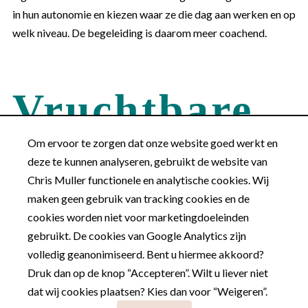
in hun autonomie en kiezen waar ze die dag aan werken en op
welk niveau. De begeleiding is daarom meer coachend.
Vruchtbare
bodem
Om ervoor te zorgen dat onze website goed werkt en
deze te kunnen analyseren, gebruikt de website van
Chris Muller functionele en analytische cookies. Wij
maken geen gebruik van tracking cookies en de
De setting biedt dus spelenderwijs een vruchtbare bodem
cookies worden niet voor marketingdoeleinden
om allerlei nieuwe vaardigheden te ontwikkelen en het geluk
gebruikt. De cookies van Google Analytics zijn
en zelfvertrouwen te vergroten. Deze plusklassen voor
volledig geanonimiseerd. Bent u hiermee akkoord?
(vermoedelijk) (uitzonderlijk) hoogbegaafde kinderen die
Druk dan op de knop “Accepteren”. Wilt u liever niet
graag zelfsturend en autonoom leren, sluiten aan bij hun
dat wij cookies plaatsen? Kies dan voor “Weigeren”.
interesses, hun intrinsieke motivatie en drive om autonoom