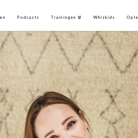
len
Podcasts
Trainingen
Whizkids
Ople