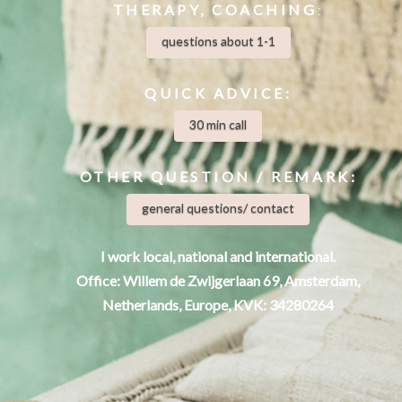
THERAPY, COACHING
:
questions about 1-1
QUICK A
DVICE:
30 min call
OTHER QUESTION / REMARK:
general questions/ contact
I work local, national and international.
Office: Willem de Zwijgerlaan 69, Amsterdam,
Netherlands, Europe, KVK: 34280264