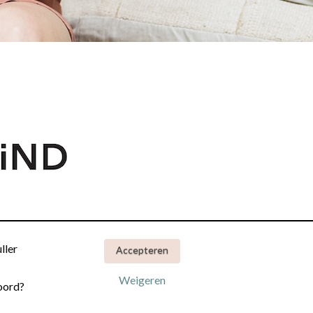
ller
Accepteren
Weigeren
oord?