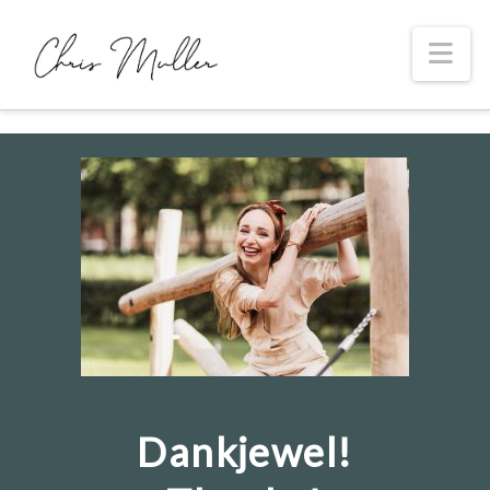
Na
Dankjewel!