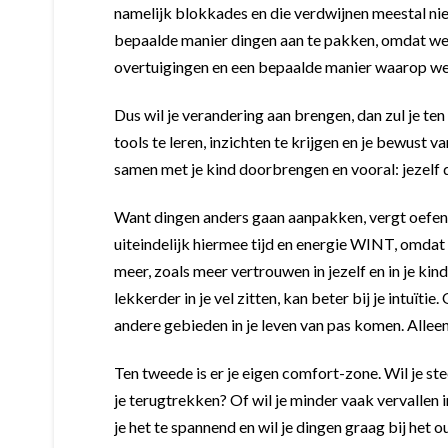
namelijk blokkades en die verdwijnen meestal ni
bepaalde manier dingen aan te pakken, omdat w
overtuigingen en een bepaalde manier waarop we
Dus wil je verandering aan brengen, dan zul je ten
tools te leren, inzichten te krijgen en je bewust v
samen met je kind doorbrengen en vooral: jezelf 
Want dingen anders gaan aanpakken, vergt oefenin
uiteindelijk hiermee tijd en energie WINT, omdat
meer, zoals meer vertrouwen in jezelf en in je kind
lekkerder in je vel zitten, kan beter bij je intuï
andere gebieden in je leven van pas komen. Alleen de
Ten tweede is er je eigen comfort-zone. Wil je s
je terugtrekken? Of wil je minder vaak vervallen i
je het te spannend en wil je dingen graag bij het 