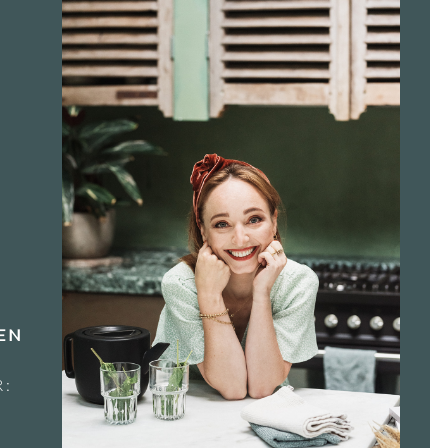
G
EN
R:
F