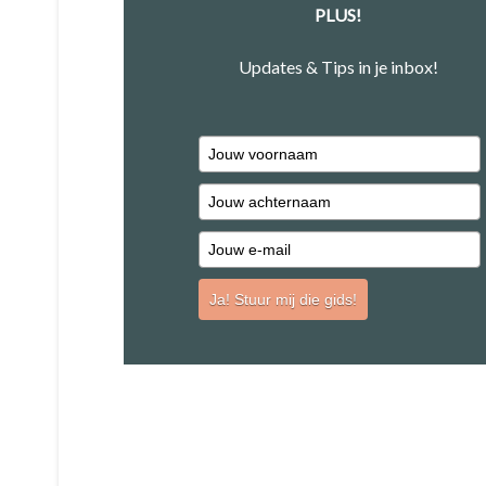
PLUS!
Updates & Tips in je inbox!
Ja! Stuur mij die gids!