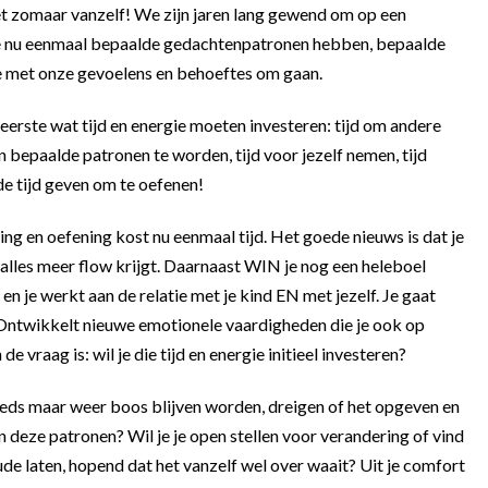
et zomaar vanzelf! We zijn jaren lang gewend om op een
e nu eenmaal bepaalde gedachtenpatronen hebben, bepaalde
 met onze gevoelens en behoeftes om gaan.
 eerste wat tijd en energie moeten investeren: tijd om andere
an bepaalde patronen te worden, tijd voor jezelf nemen, tijd
de tijd geven om te oefenen!
g en oefening kost nu eenmaal tijd. Het goede nieuws is dat je
 alles meer flow krijgt. Daarnaast WIN je nog een heleboel
 en je werkt aan de relatie met je kind EN met jezelf. Je gaat
tie. Ontwikkelt nieuwe emotionele vaardigheden die je ook op
 vraag is: wil je die tijd en energie initieel investeren?
teeds maar weer boos blijven worden, dreigen of het opgeven en
n deze patronen? Wil je je open stellen voor verandering of vind
oude laten, hopend dat het vanzelf wel over waait? Uit je comfort