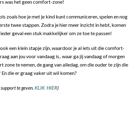
ers was het geen comfort-zone!
ols zoals hoe je met je kind kunt communiceren, spelen en nog
erste twee stappen. Zodra je hier meer inzicht in hebt, komen
n ieder geval een stuk makkelijker om ze toe te passen!
k een klein stapje zijn, waardoor je al iets uit die comfort-
raag aan jou voor vandaag is.. waar ga jij vandaag of morgen
rt zone te nemen, de gang van alledag, om die ouder te zijn die
t? En die er graag vaker uit wil komen?
e support te geven.
KLIK HIER
)