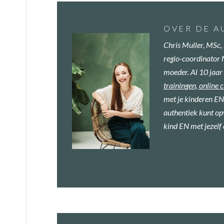
OV
ER DE A
Chris Muller, MSc, 
regio-coordinator 
moeder. Al 10 jaar 
trainingen,
online 
met je kinderen
EN 
authentiek kunt op
kind EN met jezelf