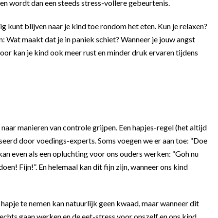
en wordt dan een steeds stress-vollere gebeurtenis.
ig kunt blijven naar je kind toe rondom het eten. Kun je relaxen?
n: Wat maakt dat je in paniek schiet? Wanneer je jouw angst
door kan je kind ook meer rust en minder druk ervaren tijdens
aar manieren van controle grijpen. Een hapjes-regel (het altijd
eerd door voedings-experts. Soms voegen we er aan toe: “Doe
 kan even als een opluchting voor ons ouders werken: “Goh nu
! Fijn!”. En helemaal kan dit fijn zijn, wanneer ons kind
n hapje te nemen kan natuurlijk geen kwaad, maar wanneer dit
erechts gaan werken en de eet-stress voor onszelf en ons kind