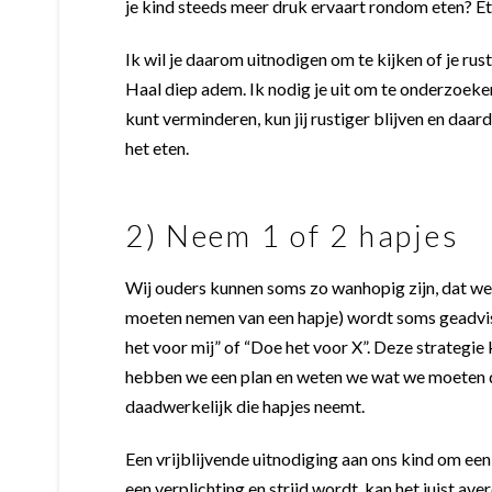
je kind steeds meer druk ervaart rondom eten? Et
Ik wil je daarom uitnodigen om te kijken of je rust
Haal diep adem. Ik nodig je uit om te onderzoeke
kunt verminderen, kun jij rustiger blijven en daar
het eten.
2) Neem 1 of 2 hapjes
Wij ouders kunnen soms zo wanhopig zijn, dat we n
moeten nemen van een hapje) wordt soms geadvis
het voor mij” of “Doe het voor X”. Deze strategie
hebben we een plan en weten we wat we moeten doen
daadwerkelijk die hapjes neemt.
Een vrijblijvende uitnodiging aan ons kind om ee
een verplichting en strijd wordt, kan het juist av